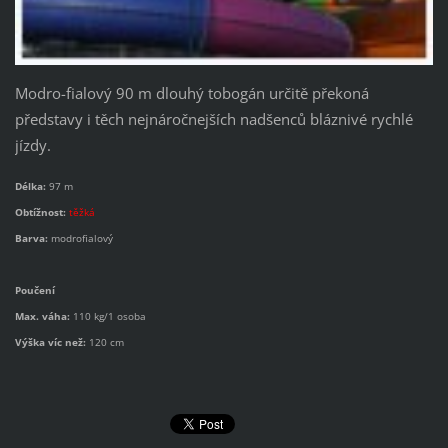
Modro-fialový 90 m dlouhý tobogán určitě překoná
představy i těch nejnáročnejších nadšenců bláznivé rychlé
jízdy.
Délka:
97 m
Obtížnost:
těžká
Barva:
modrofialový
Poučení
Max. váha:
110 kg/1 osoba
Výška víc než:
120 cm