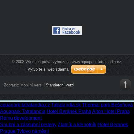
© 2008 Všechna práva vyhrazena www.aquapark-tatralandia.cz.
Vytvořte si web zdarma!
Zobrazit:
Mobilní verzi
|
Standardní verzi
aquapark-tatralandia.cz
Tatralandia.sk
Thermal park Bešeňová
Aquapark Tatralandia
Hotel Beránek Praha
Alton Hotel Praha
Remu development
Snubní a zásnubní prsteny
Zlatník a klenotník
Hotel Beranek
Prague
Tylovo náměstí