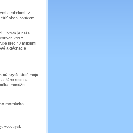
ými atrakciami. V
cítiť ako v horúcom
i Liptova je naša
morských vôd z
ruba pred 40 miliónmi
ové a dýchacie
 sú kryté,
ktoré majú
 masážne sedenia,
jdačka, masážne
ceho morského
y, vodotrysk