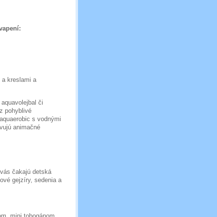
vapení:
 a kreslami a
 aquavolejbal či
z pohyblivé
 aquaerobic s vodnými
ravujú animačné
 vás čakajú detská
vé gejzíry, sedenia a
om, mini tobogánom