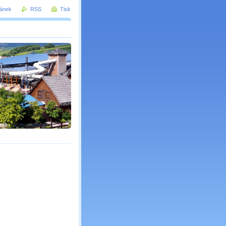
ránek
RSS
Tisk
v Čechách a Polsku