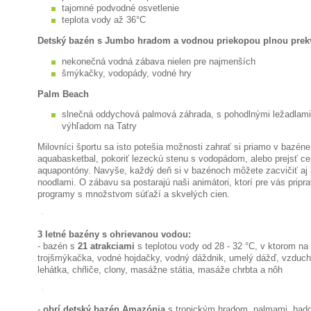
tajomné podvodné osvetlenie
teplota vody až 36°C
Detský bazén s Jumbo hradom a vodnou priekopou plnou prek
nekonečná vodná zábava nielen pre najmenších
šmýkačky, vodopády, vodné hry
Palm Beach
slnečná oddychová palmová záhrada, s pohodlnými ležadlami
výhľadom na Tatry
Milovníci športu sa isto potešia možnosti zahrať si priamo v bazéne
aquabasketbal, pokoriť lezeckú stenu s vodopádom, alebo prejsť ce
aquapontóny. Navyše, každý deň si v bazénoch môžete zacvičiť aj
noodlami. O zábavu sa postarajú naši animátori, ktorí pre vás prip
programy s množstvom súťaží a skvelých cien.
3 letné bazény s ohrievanou vodou:
- bazén s
21 atrakciami
s teplotou vody od 28 - 32 °C, v ktorom na
trojšmýkačka, vodné hojdačky, vodný dáždnik, umelý dážď, vzducho
lehátka, chŕliče, clony, masážne státia, masáže chrbta a nôh
-
obrí detský bazén Amazónia
s tropickým hradom, palmami, had