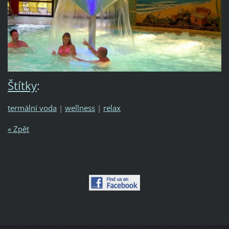
Štítky
:
termální voda
|
wellness
|
relax
« Zpět